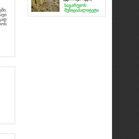
საგარეჯოს
მუნიციპალიტეტი
ში,
ავი
გად
ლოს