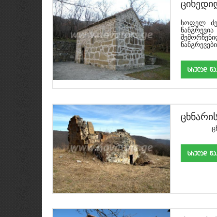
ციხედი
ციხედიდ
სოფელ ძეგ
ნანგრევი
შემორჩენ
ნანგრევები.
srulad w
ცხნარი
ცხნა
srulad w