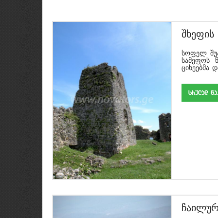
შხეფის 
შხეფის 
სოფელ შუა
სამეფოს წ
ციხეებმა და
srulad w
ჩაილურ