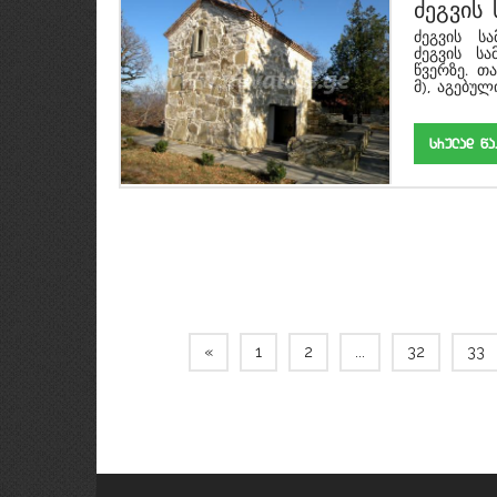
ძეგვის 
ძეგვის ს
ძეგვის ს
წვერზე. თ
მ), აგებულ
srulad w
«
1
2
...
32
33