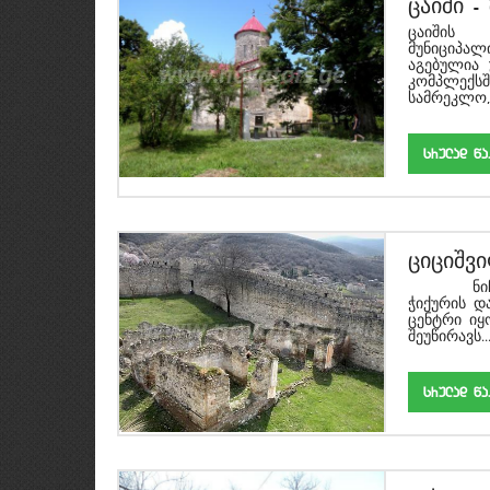
ცაიში
-
ცაიშის
მუნიციპა
აგებულია 
კომპლექს
სამრეკლო,
srulad w
ციციშვ
ნიჩბისი 
ჭიქურის დ
ცენტრი იყ
შეუწირავს...
srulad w