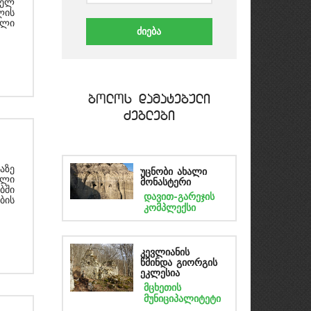
ფელ
ლის
ული
bolos damatebuli
Zeglebi
აზე
უცნობი ახალი
ილი
მონასტერი
ბში
დავით-გარეჯის
ბის
კომპლექსი
კევლიანის
წმინდა გიორგის
ეკლესია
მცხეთის
მუნიციპალიტეტი