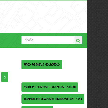
wina gverdze dabruneba
qarTuli Zeglebi sazRvrebs gareT
istoriuli Zeglebis interaqtiuli ruka