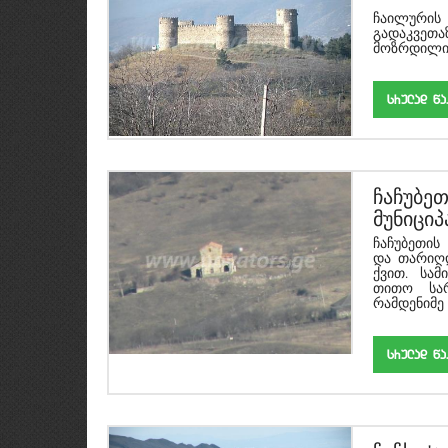
ჩაილური
ჩაილური
გადაკვეთ
მოზრდილი ც
srulad w
ჩაჩუბე
მუნიცი
ჩაჩუბეთი
და თარიღდე
ქვით. სა
თითო სარ
რამდენიმე 
srulad w