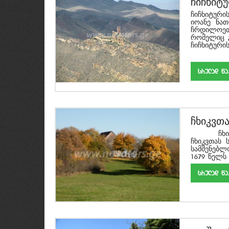
ჩიჩხიტ
ჩიჩხიტურ
იოანე ნათ
ჩრდილოეთ
რომელიც გ
ჩიჩხიტურის.
srulad w
ჩხიკვთ
ჩხიკვთას
ჩხიკვთას 
სამშენებლ
1679 წელს
srulad w