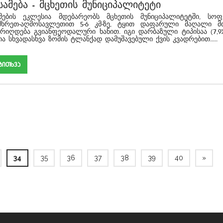
სამება
-
მცხეთის მუნიციპალიტეტი
ამების ეკლესია მდებარეობს მცხეთის მუნიციპალიტეტში, სო
ამხრეთ-აღმოსავლეთით 5-6 კმ-ზე, ტყით დაფარული მაღალი მ
არიღდება გვიანფეოდალური ხანით. იგი დარბაზული ტიპისაა (7,9X
ია სხვადასხვა ზომის ტლანქად დამუშავებული ქვის კვადრებით.....
akiTxva
34
35
36
37
38
39
40
»