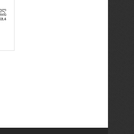
ფელ
თის
8,4