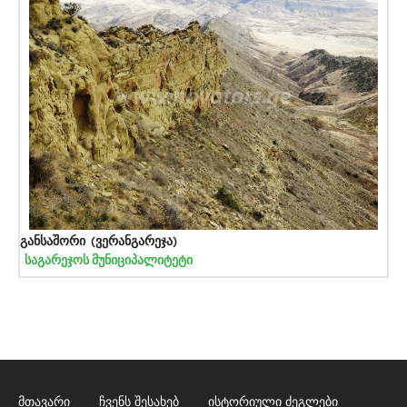
განსაშორი (ვერანგარეჯა)
საგარეჯოს მუნიციპალიტეტი
მთავარი
ჩვენს შესახებ
ისტორიული ძეგლები