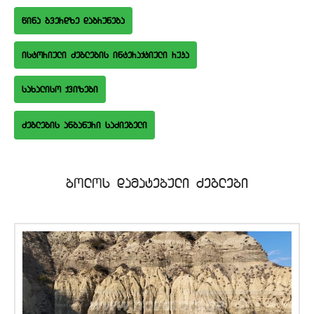
wina gverdze dabruneba
istoriuli Zeglebis interaqtiuli ruka
saxaliso qvizebi
bolos damatebuli Zeglebi