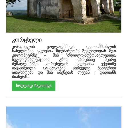
კორცხელი
კორცხელის ყოვლადწმიდა ღვთისმშობლის
სახელობის ეკლესია მდებარეობს ზუგდიდიდან მე-8
კილომეტრზე – მის ჩრდილო-აღმოსავლეთით,
ზუგდიდ-წალენჯიხის გზის მარცხნივ მცირე
შემაღლებაზე. კორცხელის ეკლესიას ექვთიმე
თაყაიშვილი XVII-საუკუნის პირველი ნახევრით
ათარიღებს და მის აშენებას ლევან II დადიანს
მიაწერს...
სრულად წაკითხვა