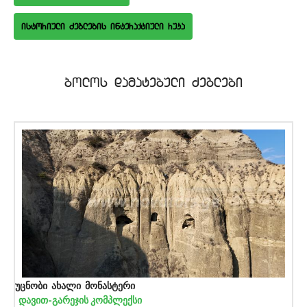
istoriuli Zeglebis interaqtiuli ruka
bolos damatebuli Zeglebi
უცნობი ახალი მონასტერი
დავით-გარეჯის კომპლექსი