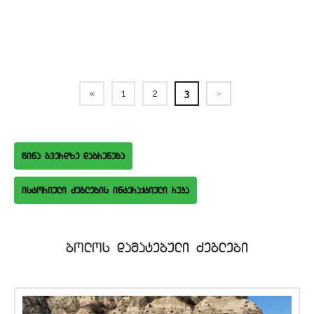
«
1
2
3
»
wina gverdze dabruneba
istoriuli Zeglebis interaqtiuli ruka
bolos damatebuli Zeglebi