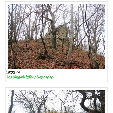
ეკლესია
საგარეჯოს მუნიციპალიტეტი