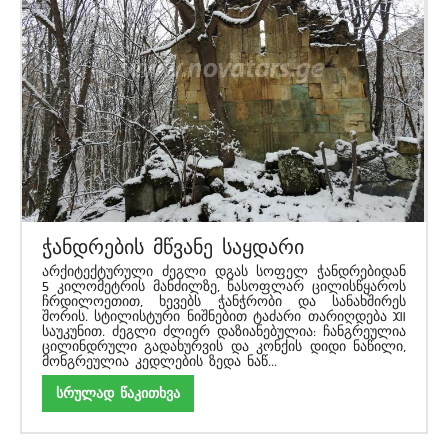
ჭანდრების მწვანე საყდარი
არქიტექტურული ძეგლი დგას სოფელ ჭანდრებიდან
5 კილომეტრის მანძილზე, ნასოფლარ ცილისწყაროს
ჩრდილოეთით, ხევებს ჭანჭრობი და სანახშირეს
შორის. სტილისტური ნიშნებით ტაძარი თარიღდება XII
საუკუნით. ძეგლი ძლიერ დაზიანებულია: ჩანგრეულია
ცილინდრული გადახურვის და კონქის დიდი ნაწილი,
მონგრეულია კედლების ზედა ნაწ...
სრულად წაკითხვა