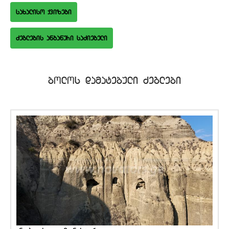
saxaliso qvizebi
bolos damatebuli Zeglebi