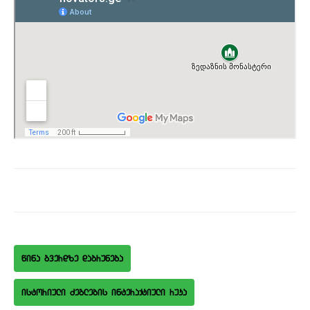
wina gverdze dabruneba
istoriuli Zeglebis interaqtiuli ruka