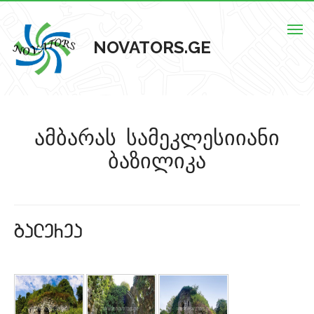
Togg
NOVATORS.GE
navig
მთავარი
ამბარას სამეკლესიიანი
ჩვენს შესახებ
ბაზილიკა
ისტორიული ძეგლები
ძეგლების რუკა
galerea
კონტაქტი