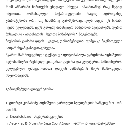
თავისებური და თავისთავადი ქმნილებაა. ამ კუთხით ნიშანდობლივია,
რომ ამბარაში ნართექსს ვხედავთ (ასევეა- აბაანთაშიც) რაც მეტად
იშვიათია აღმოსავლეთ საქართველოში, სადაც ადრიდანვე
უპირატესობა ორი თუ სამმხრივ გარშემოსავლელს მიეცა. ეს ნიშანი
ჩვენს ეკლესიებს, ეჭვს გარეშე ბიზანტიურ სამყაროს აკავშირებს, უფრო
ზუსტად კი - აფხაზეთის ,, სუფთა ბიზანტიურ “ ნაგებობებს.
მიუსერის ტაძარი დღეს კვლავ დაზიანებულია, თუმცა კი მცენარეული
საფარისგან გასუფთავებულია.
წყარო: წარმოდგენილი ტექსტი და ფოტომასალა ეყრდნობა აფხაზეთის
ავტონომიური რესპუბლიკის განათლებისა და კულტურის სამინისტროს
კულტურულ ფასეულობათა დაცვის სამსახურის მიერ მოწოდებულ
ინფორმაციას.
გამოყენებული ლიტერატურა:
1. გიორგი კობახიძე. აფხაზეთი ქართული სულიერების სამკვიდრო. თბ.
2016 წ.
2. Expertclub.ge მიუსერას ეკლესია.
3. Левинтас В. Храм Амбара Сов. Абхазия.-1979.-30 мая. (თარგმანი)