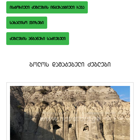
istoriuli Zeglebis interaqtiuli ruka
saxaliso qvizebi
bolos damatebuli Zeglebi