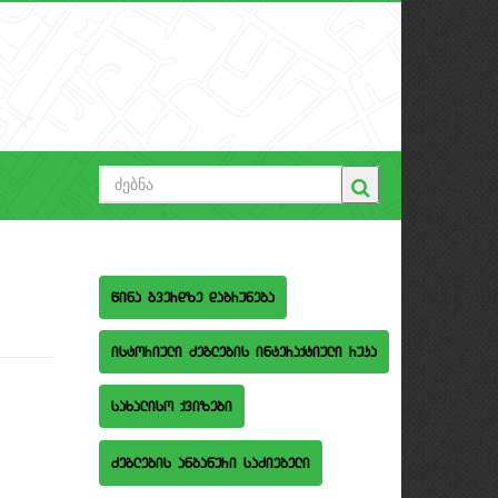
wina gverdze dabruneba
istoriuli Zeglebis interaqtiuli ruka
saxaliso qvizebi