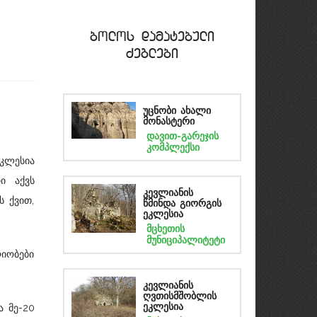
bolos damatebuli
Zeglebi
უცნობი ახალი
მონასტერი
დავით-გარეჯის
კომპლექსი
კლესია
ი აქვს
კევლიანის
ს ქვით,
წმინდა გიორგის
ეკლესია
მცხეთის
მუნიციპალიტეტი
იობები
კევლიანის
ღვთისმშობლის
 მე-20
ეკლესია