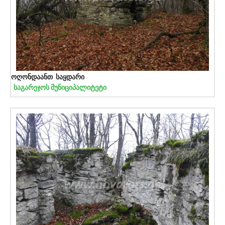
ოღონდაანთ საყდარი
საგარეჯოს მუნიციპალიტეტი