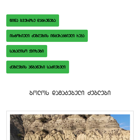
wina gverdze dabruneba
istoriuli Zeglebis interaqtiuli ruka
saxaliso qvizebi
bolos damatebuli Zeglebi