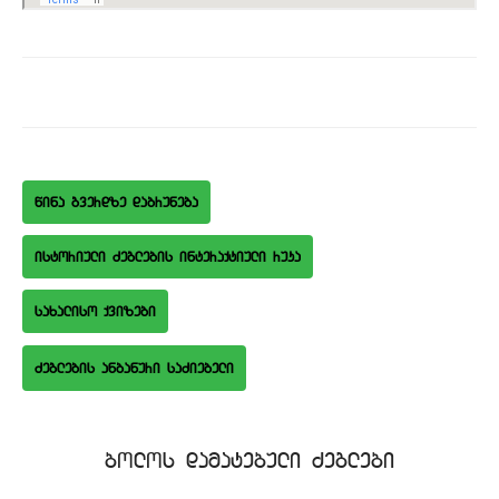
wina gverdze dabruneba
istoriuli Zeglebis interaqtiuli ruka
saxaliso qvizebi
bolos damatebuli Zeglebi