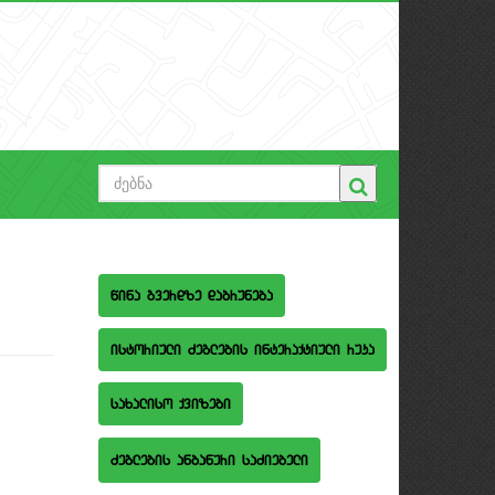
wina gverdze dabruneba
istoriuli Zeglebis interaqtiuli ruka
saxaliso qvizebi