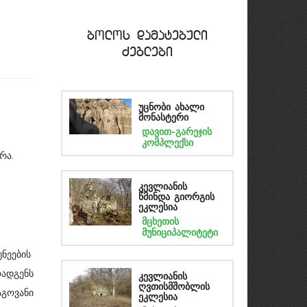
bolos damatebuli
Zeglebi
უცნობი ახალი
მონასტერი
დავით-გარეჯის
კომპლექსი
რა.
კევლიანის
წმინდა გიორგის
ეკლესია
მცხეთის
მუნიციპალიტეტი
ნეების
ადგენს
კევლიანის
ღვთისმშობლის
გოვანი
ეკლესია