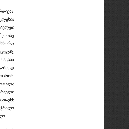
რიღება.
კლესია
ასავლეთ
მეოთხე
უსწორო
ედელზე
ინაგანი
კარგად
 თაროს,
ყოფილა
ირველი
ათავსს
აჭრილი
ლი.