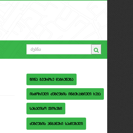
wina gverdze dabruneba
istoriuli Zeglebis interaqtiuli ruka
saxaliso qvizebi