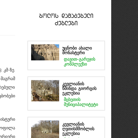
bolos damatebuli
Zeglebi
უცნობი ახალი
მონასტერი
დავით-გარეჯის
კომპლექსი
 კმ-ზე.
 მაგრამ
კევლიანის
რებული
წმინდა გიორგის
ეკლესია
ბობები
მცხეთის
მუნიციპალიტეტი
ლისტური
კევლიანის
 ყოფილა
ღვთისმშობლის
ეკლესია
ტერიერი