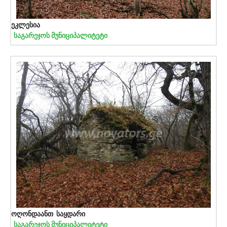
ეკლესია
საგარეჯოს მუნიციპალიტეტი
ოღონდაანთ საყდარი
საგარეჯოს მუნიციპალიტეტი