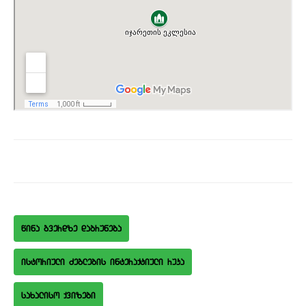
wina gverdze dabruneba
istoriuli Zeglebis interaqtiuli ruka
saxaliso qvizebi