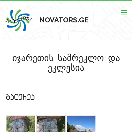
Togg
NOVATORS.GE
navig
მთავარი
იჯარეთის სამრეკლო და
ჩვენს შესახებ
ეკლესია
ისტორიული ძეგლები
ძეგლების რუკა
galerea
კონტაქტი