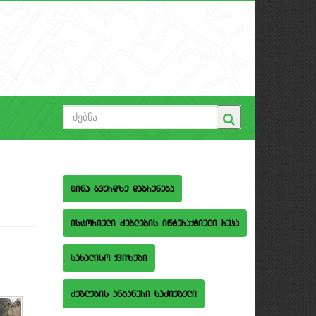
wina gverdze dabruneba
istoriuli Zeglebis interaqtiuli ruka
saxaliso qvizebi