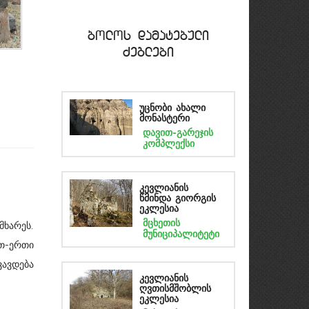
bolos damatebuli
Zeglebi
უცნობი ახალი
მონასტერი
დავით-გარეჯის
კომპლექსი
კევლიანის
წმინდა გიორგის
ეკლესია
მცხეთის
მხარეს.
მუნიციპალიტეტი
თ-ერთი
ვავდება
კევლიანის
ღვთისმშობლის
ეკლესია