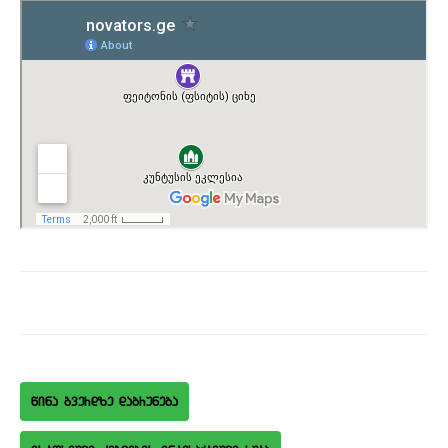
wina gverdze dabruneba