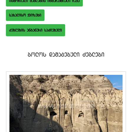
istoriuli Zeglebis interaqtiuli ruka
saxaliso qvizebi
bolos damatebuli Zeglebi