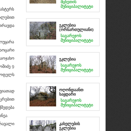
მცხეთის
მუნიციპალიტეტი
ასტერს
ძალებით
წირავდა
ეკლესია
(ორსართულიანი)
საგარეჯოს
მუნიციპალიტეტი
ოუყარა
საოცარი
საოჯახო
ეკლესია
საგარეჯოს
ოშიძე 9
მუნიციპალიტეტი
ისოფელს
ვიათად
ოღონდაანთ
საყდარი
ცრებით
საგარეჯოს
მუნიციპალიტეტი
ქმედება
ნეა.
რავალი
კახელების
ეკლესია