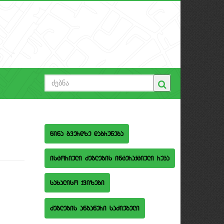
wina gverdze dabruneba
istoriuli Zeglebis interaqtiuli ruka
saxaliso qvizebi