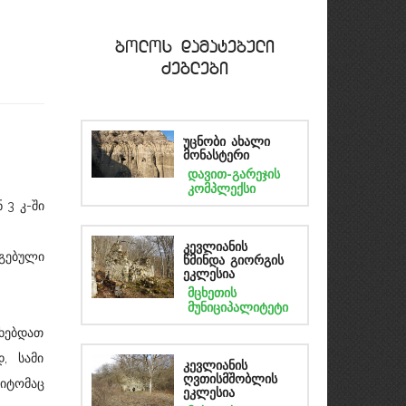
bolos damatebuli
Zeglebi
უცნობი ახალი
მონასტერი
დავით-გარეჯის
კომპლექსი
 3 კ-ში
კევლიანის
აგებული
წმინდა გიორგის
ეკლესია
მცხეთის
დგომელ
მუნიციპალიტეტი
უხებდათ
, სამი
კევლიანის
ღვთისმშობლის
მიტომაც
ეკლესია