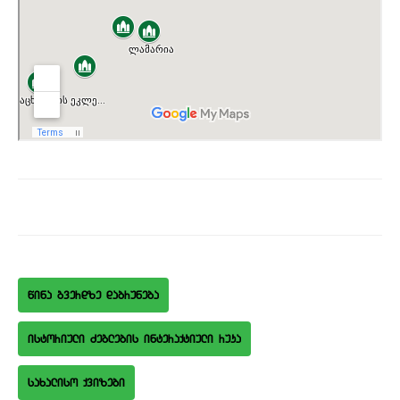
wina gverdze dabruneba
istoriuli Zeglebis interaqtiuli ruka
saxaliso qvizebi