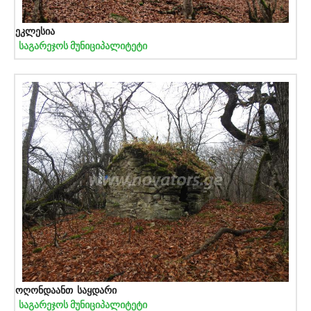
ეკლესია
საგარეჯოს მუნიციპალიტეტი
ოღონდაანთ საყდარი
საგარეჯოს მუნიციპალიტეტი