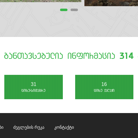
e ganTavsebulia informacia
386
38
19
cixe-simagre
cixe qalaqi
ბი
ძეგლების რუკა
კონტაქტი