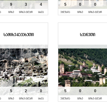
9
3
4
5
0
0
a
cixe
cixe-qalaqi
sxva
eklesia
cixe
cixe-qalaqi
samcxe-javaxeTi
svaneTi
5
2
0
5
0
0
a
cixe
cixe-qalaqi
sxva
eklesia
cixe
cixe-qalaqi