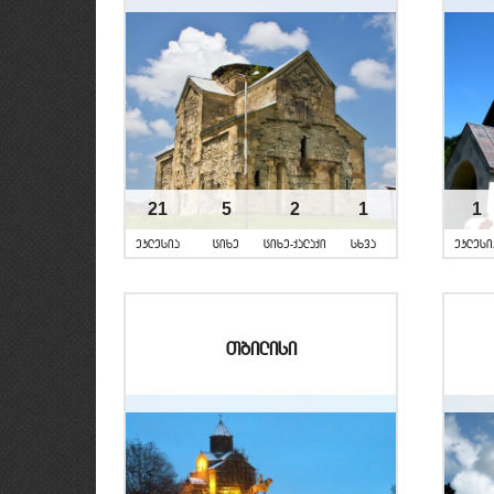
21
5
2
1
1
eklesia
cixe
cixe-qalaqi
sxva
eklesi
Tbilisi