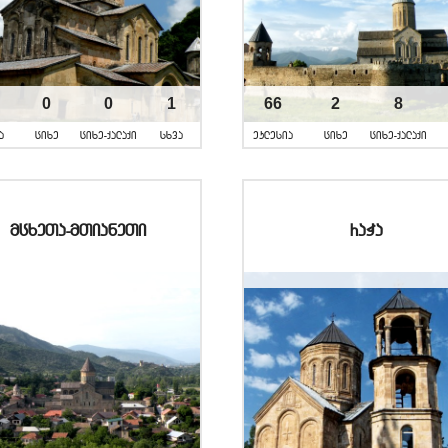
0
0
1
66
2
8
a
cixe
cixe-qalaqi
sxva
eklesia
cixe
cixe-qalaqi
mcxeTa-mTianeTi
raWa