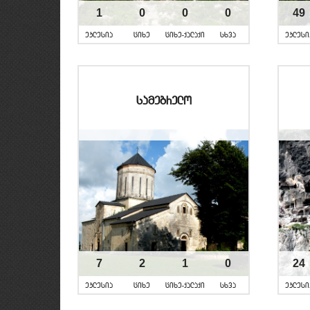
1
0
0
0
49
eklesia
cixe
cixe-qalaqi
sxva
eklesi
samegrelo
7
2
1
0
24
eklesia
cixe
cixe-qalaqi
sxva
eklesi