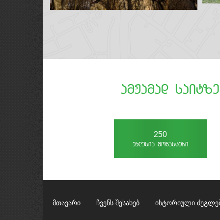
amJamad saitz
308
eklesia monasteri
მთავარი
ჩვენს შესახებ
ისტორიული ძეგლე