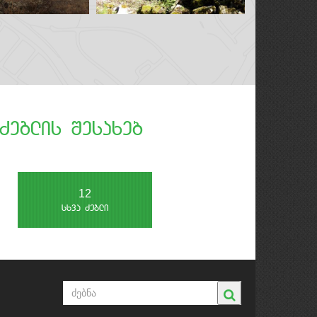
Zeglis Sesaxeb
14
sxva Zegli