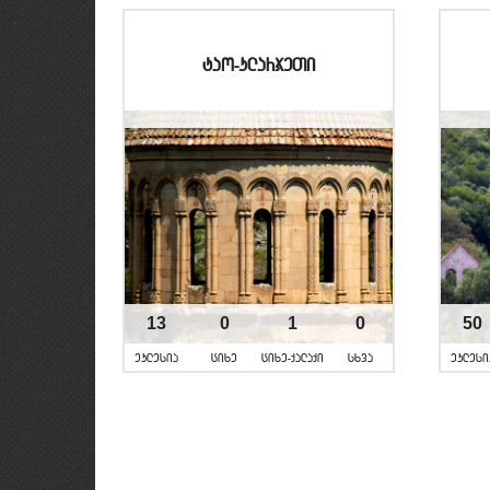
tao-klarjeTi
13
0
1
0
50
eklesia
cixe
cixe-qalaqi
sxva
eklesi