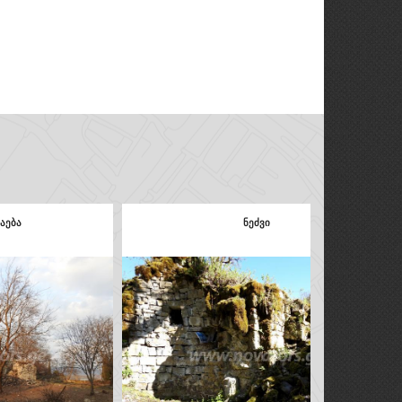
ი
ჰუჯაბი