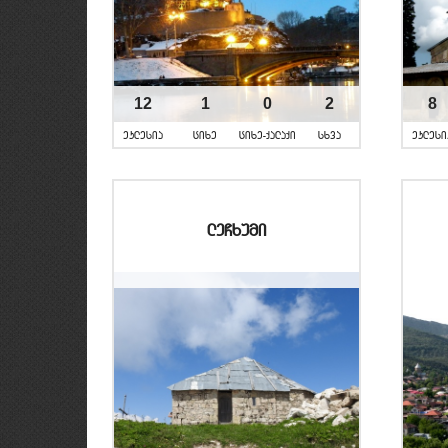
12
1
0
2
8
eklesia
cixe
cixe-qalaqi
sxva
eklesi
leCxumi