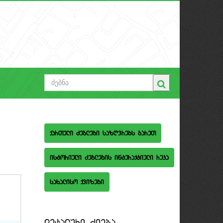
qarTuli Zeglebi sazRvrebs gareT
istoriuli Zeglebis interaqtiuli ruka
saxaliso qvizebi
detaluri Zieba