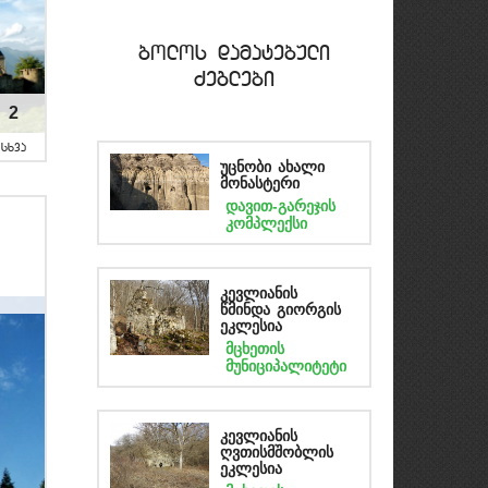
bolos damatebuli
Zeglebi
2
sxva
უცნობი ახალი
მონასტერი
დავით-გარეჯის
კომპლექსი
კევლიანის
წმინდა გიორგის
ეკლესია
მცხეთის
მუნიციპალიტეტი
კევლიანის
ღვთისმშობლის
ეკლესია