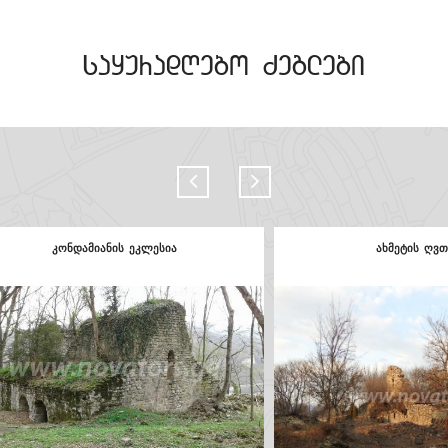
sayuradRebo Zeglebi
წითელწყაროს ნათლისმცემლის ეკლესია
ქოლაგირ