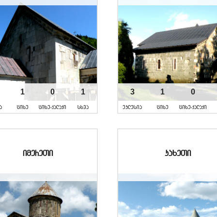
1
0
1
3
1
0
a
cixe
cixe-qalaqi
sxva
eklesia
cixe
cixe-qalaqi
imereTi
kaxeTi