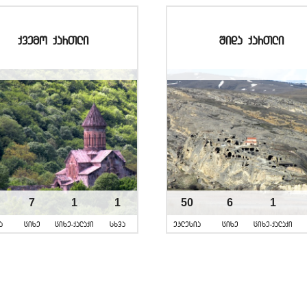
qvemo qarTli
Sida qarTli
7
1
1
50
6
1
a
cixe
cixe-qalaqi
sxva
eklesia
cixe
cixe-qalaqi