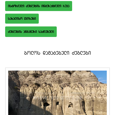
istoriuli Zeglebis interaqtiuli ruka
saxaliso qvizebi
bolos damatebuli Zeglebi