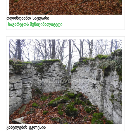
ოღონდაანთ საყდარი
საგარეჯოს მუნიციპალიტეტი
კახელების ეკლესია