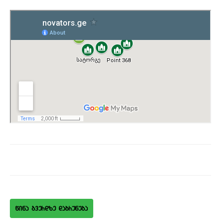
wina gverdze dabruneba