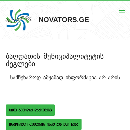
Togg
NOVATORS.GE
navi
მთავარი
ბაღდათის მუნიციპალიტეტის
ჩვენს შესახებ
ძეგლები
ისტორიული ძეგლები
სამწუხაროდ ამჟამად ინფორმაცია არ არის
ძეგლების რუკა
კონტაქტი
wina gverdze dabruneba
istoriuli Zeglebis interaqtiuli ruka