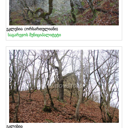
ეკლესია (ორსართულიანი)
საგარეჯოს მუნიციპალიტეტი
ეკლესია