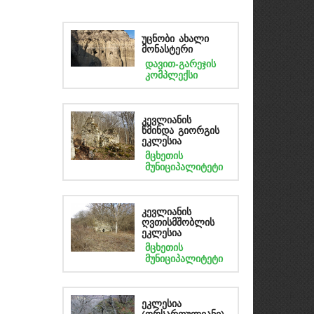
უცნობი ახალი
მონასტერი
დავით-გარეჯის
კომპლექსი
კევლიანის
წმინდა გიორგის
ეკლესია
მცხეთის
მუნიციპალიტეტი
კევლიანის
ღვთისმშობლის
ეკლესია
მცხეთის
მუნიციპალიტეტი
ეკლესია