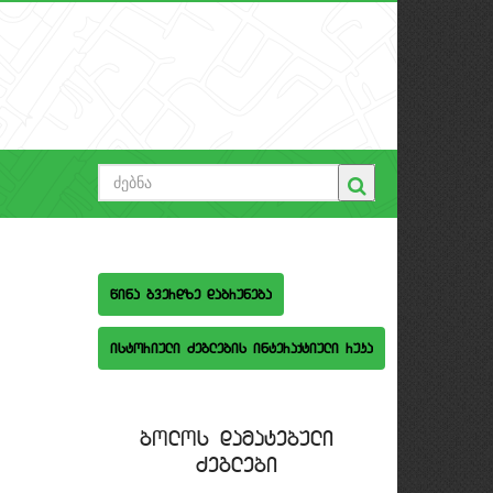
wina gverdze dabruneba
istoriuli Zeglebis interaqtiuli ruka
bolos damatebuli
Zeglebi