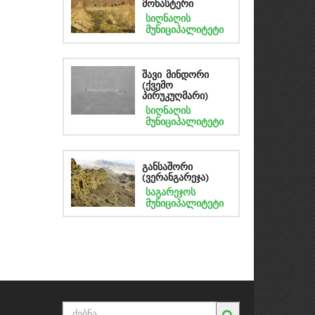
მონასტერი
სიღნაღის
მუნიციპალიტეტი
შავი მინდორი
(ქვემო
პირუკუღმარი)
სიღნაღის
მუნიციპალიტეტი
განსაშორი
(ვერანგარეჯა)
საგარეჯოს
მუნიციპალიტეტი