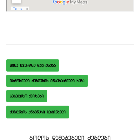
wina gverdze dabruneba
istoriuli Zeglebis interaqtiuli ruka
saxaliso qvizebi
bolos damatebuli Zeglebi