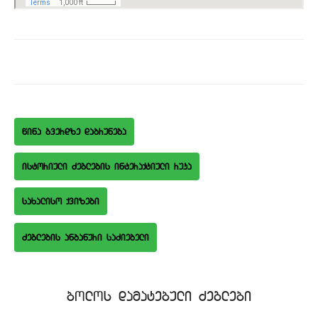
wina gverdze dabruneba
istoriuli Zeglebis interaqtiuli ruka
saxaliso qvizebi
bolos damatebuli Zeglebi