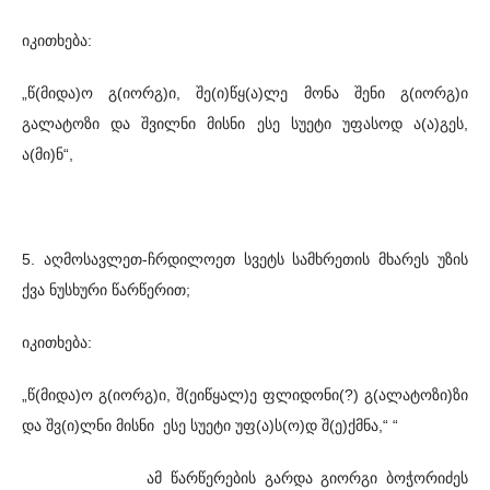
იკითხება:
„წ(მიდა)ო გ(იორგ)ი, შე(ი)წყ(ა)ლე მონა შენი გ(იორგ)ი
გალატოზი და შვილნი მისნი ესე სუეტი უფასოდ ა(ა)გეს,
ა(მი)ნ“,
5. აღმოსავლეთ-ჩრდილოეთ სვეტს სამხრეთის მხარეს უზის
ქვა ნუსხური წარწერით;
იკითხება:
„წ(მიდა)ო გ(იორგ)ი, შ(ეიწყალ)ე ფლიდონი(?) გ(ალატოზი)ზი
და შვ(ი)ლნი მისნი ესე სუეტი უფ(ა)ს(ო)დ შ(ე)ქმნა,“ “
ამ წარწერების გარდა გიორგი ბოჭორიძეს