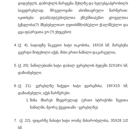
დიდებულს, დაჩოქილს მარჯვენა მუხლზე და ხელებგაპყრობილს
სავედრებლად, მრგვლოვანი ასომთავრული წარწერით:
იკითხება: დ(ა)ბ(ა)დ(ე)ბიუ)ლთა უზ(ე)შთა(ე)სო ყ(ოველ)თა
[ე]სვლისა(?) მნებებელთაო ღვთისმშ(ო)ბ(ე)ლო ქ(ალ)წ(უ)ლო და
ცვა-ფ(ა)რვათა ეო (?) უხუცე(სო)
(ქ. 4), სადაფზე ნაკვეთი ხატი იაკობისა, 16X16 სმ; მარცხენა
გვერდი მოტეხილი აქვს, მისი ერთი ნაწილი დაკარგულია,
(ქ. 20). ნაწილებიანი ხატი დაბალ ვერცხლის ბუდეში 32X18½ სმ,
დაზიანებული;
(ქ. 21). ვერცხლზე ნაჭედი ხატი ჯვარცმისა, 19!/:X15 სმ,
დაზიანებული; აქვს წარწერები:
წინა მხარეს მხედრულად (ერთი სტრიქონი ზევითა
ნაწილში, მეორე ქვევითაში - ვერცხლზე)
(ქ. 22), ფიცარზე ნახატი ხატი იოანე მახარობელისა, 35X28 1/2
სმ.