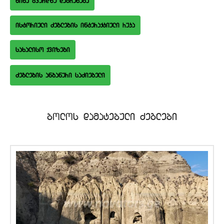
wina gverdze dabruneba
istoriuli Zeglebis interaqtiuli ruka
saxaliso qvizebi
bolos damatebuli Zeglebi