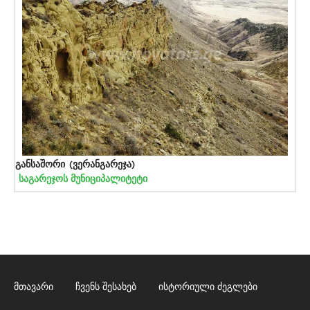
განსაშორი (ვერანგარეჯა)
საგარეჯოს მუნიციპალიტეტი
მთავარი
ჩვენს შესახებ
ისტორიული ძეგლები