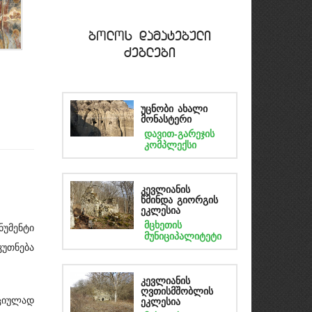
bolos damatebuli
Zeglebi
უცნობი ახალი
მონასტერი
დავით-გარეჯის
კომპლექსი
კევლიანის
წმინდა გიორგის
ეკლესია
მცხეთის
ნუმენტი
მუნიციპალიტეტი
კუთნება
კევლიანის
ღვთისმშობლის
ციულად
ეკლესია