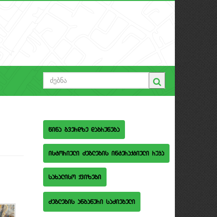
wina gverdze dabruneba
istoriuli Zeglebis interaqtiuli ruka
saxaliso qvizebi