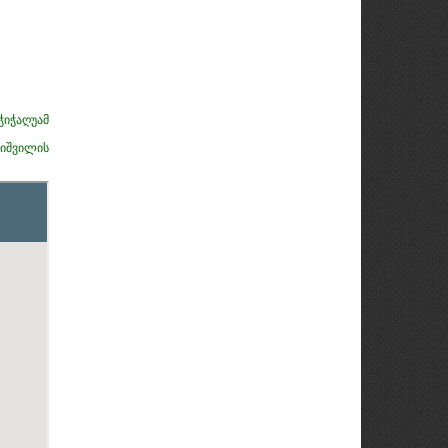
ჭიჭაღუამ
იშვილის