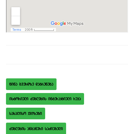
wina gverdze dabruneba
istoriuli Zeglebis interaqtiuli ruka
saxaliso qvizebi