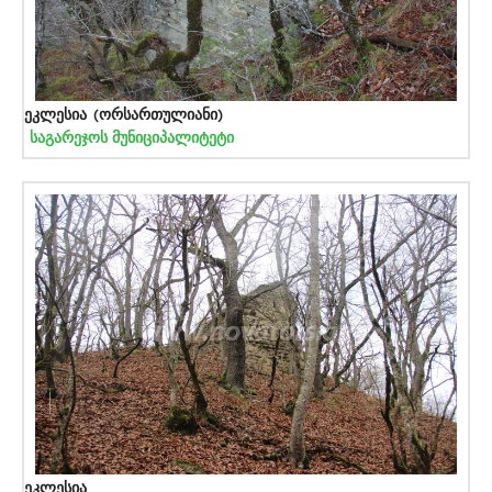
ეკლესია (ორსართულიანი)
საგარეჯოს მუნიციპალიტეტი
ეკლესია