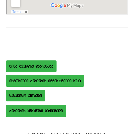
wina gverdze dabruneba
istoriuli Zeglebis interaqtiuli ruka
saxaliso qvizebi