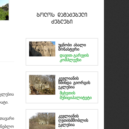
bolos damatebuli
Zeglebi
უცნობი ახალი
მონასტერი
დავით-გარეჯის
კომპლექსი
კევლიანის
წმინდა გიორგის
ეკლესია
მცხეთის
კლესია
მუნიციპალიტეტი
ლატი.
კევლიანის
მთავარი
ღვთისმშობლის
ეკლესია
ენებლო