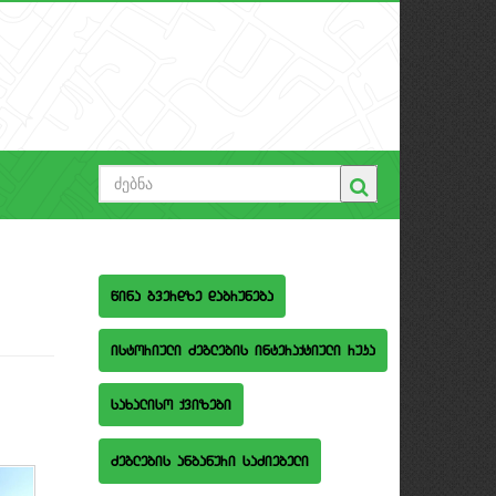
wina gverdze dabruneba
istoriuli Zeglebis interaqtiuli ruka
saxaliso qvizebi