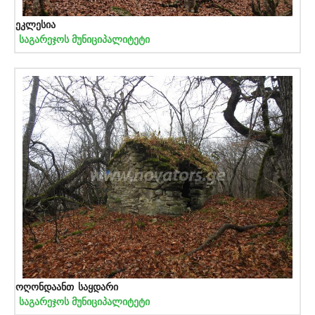
ეკლესია
საგარეჯოს მუნიციპალიტეტი
ოღონდაანთ საყდარი
საგარეჯოს მუნიციპალიტეტი