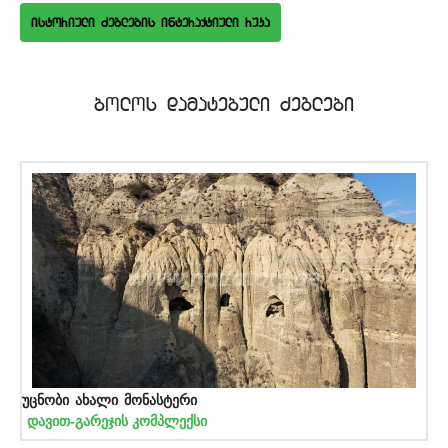
istoriuli Zeglebis interaqtiuli ruka
bolos damatebuli Zeglebi
უცნობი ახალი მონასტერი
დავით-გარეჯის კომპლექსი