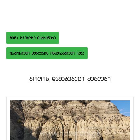
wina gverdze dabruneba
istoriuli Zeglebis interaqtiuli ruka
bolos damatebuli Zeglebi