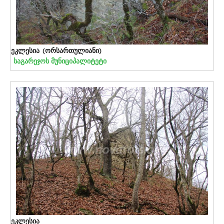
ეკლესია (ორსართულიანი)
საგარეჯოს მუნიციპალიტეტი
ეკლესია