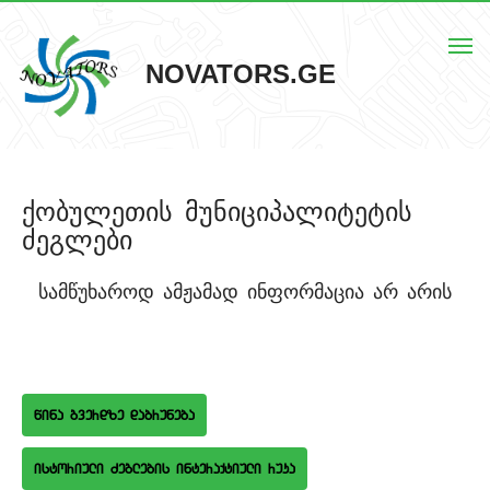
Togg
NOVATORS.GE
navi
მთავარი
ქობულეთის მუნიციპალიტეტის
ჩვენს შესახებ
ძეგლები
ისტორიული ძეგლები
სამწუხაროდ ამჟამად ინფორმაცია არ არის
ძეგლების რუკა
კონტაქტი
wina gverdze dabruneba
istoriuli Zeglebis interaqtiuli ruka