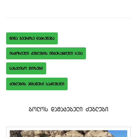
wina gverdze dabruneba
istoriuli Zeglebis interaqtiuli ruka
saxaliso qvizebi
bolos damatebuli Zeglebi