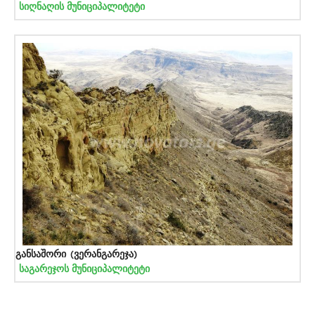
სიღნაღის მუნიციპალიტეტი
განსაშორი (ვერანგარეჯა)
საგარეჯოს მუნიციპალიტეტი