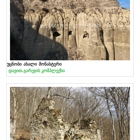
უცნობი ახალი მონასტერი
დავით-გარეჯის კომპლექსი