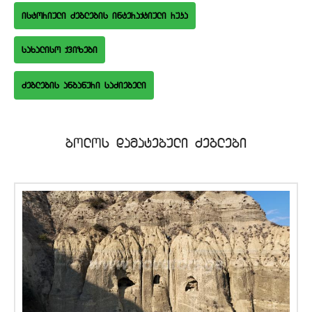
istoriuli Zeglebis interaqtiuli ruka
saxaliso qvizebi
bolos damatebuli Zeglebi