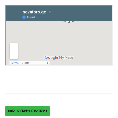
wina gverdze dabruneba