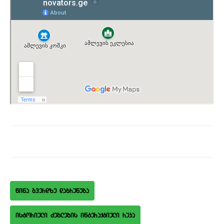
wina gverdze dabruneba
istoriuli Zeglebis interaqtiuli ruka