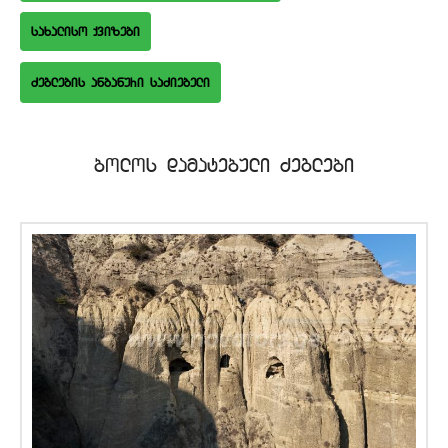
saxaliso qvizebi
bolos damatebuli Zeglebi