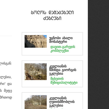
bolos damatebuli
Zeglebi
უცნობი ახალი
მონასტერი
დავით-გარეჯის
კომპლექსი
ისგან:
კევლიანის
წმინდა გიორგის
ეკლესია
ლესია,
მცხეთის
მუნიციპალიტეტი
რი“ და
ის მეფე
აღმრთოდ
კევლიანის
ღვთისმშობლის
ეკლესია