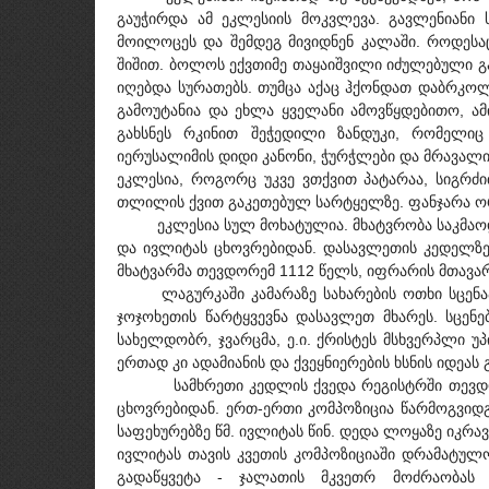
გაუჭირდა ამ ეკლესიის მოკვლევა. გავლენიანი ს
მოილოცეს და შემდეგ მივიდნენ კალაში. როდესაც
შიშით. ბოლოს ექვთიმე თაყაიშვილი იძულებული გ
იღებდა სურათებს. თუმცა აქაც ჰქონდათ დაბრკოლე
გამოუტანია და ეხლა ყველანი ამოვწყდებითო, ამ
გახსნეს რკინით შეჭედილი ზანდუკი, რომელიც 
იერუსალიმის დიდი კანონი, ჭურჭლები და მრავა
ეკლესია, როგორც უკვე ვთქვით პატარაა, სიგრძი
თლილის ქვით გაკეთებულ სარტყელზე. ფანჯარა ო
ეკლესია სულ მოხატულია. მხატვრობა საკმაოდ ლა
და ივლიტას ცხოვრებიდან. დასავლეთის კედელზე
მხატვარმა თევდორემ 1112 წელს, იფრარის მთავარ
ლაგურკაში კამარაზე სახარების ოთხი სცენაა 
ჯოჯოხეთის წარტყვევნა დასავლეთ მხარეს. სცენ
სახელდობრ, ჯვარცმა, ე.ი. ქრისტეს მსხვერპლი უ
ერთად კი ადამიანის და ქვეყნიერების ხსნის იდეას 
სამხრეთი კედლის ქვედა რეგისტრში თევდორემ 
ცხოვრებიდან. ერთ-ერთი კომპოზიცია წარმოგვიდგ
საფეხურებზე წმ. ივლიტას წინ. დედა ლოყაზე იკრავ
ივლიტას თავის კვეთის კომპოზიციაში დრამატულ
გადაწყვეტა - ჯალათის მკვეთრ მოძრაობას 