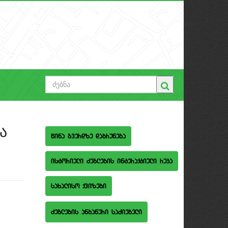
ა
wina gverdze dabruneba
istoriuli Zeglebis interaqtiuli ruka
saxaliso qvizebi