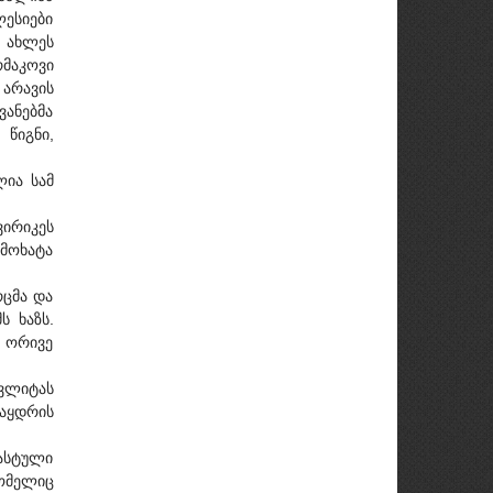
ლესიები
რ ახლეს
რმაკოვი
 არავის
ვანებმა
წიგნი,
ლია სამ
ვირიკეს
 მოხატა
ცმა და
ს ხაზს.
, ორივე
ვლიტას
საყდრის
რასტული
ომელიც