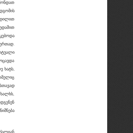
ჰქონდათ
ღდგომის
ი დილით
ზედაშით
ეკებოდა
 ერთად.
იტუალი
ლოცავდა
ე ხატს,
ომელიც
ისთავად
 ხალხს,
ადგენენ
იშნება
ძალიან