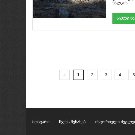
წალკის....
srulad w
«
1
2
3
4
მთავარი
ჩვენს შესახებ
ისტორიული ძეგლე