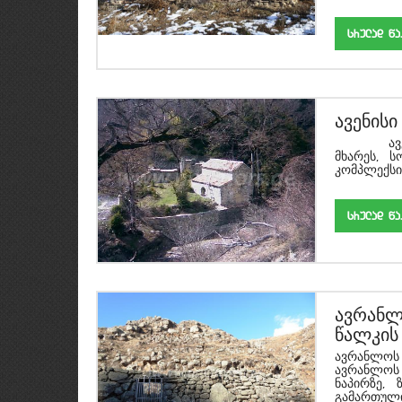
srulad w
ავენისი
ა
მხარეს, ს
კომპლექსი
srulad w
ავრანლ
წალკის
ავრანლო
ავრანლოს 
ნაპირზე,
გამართულ