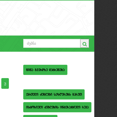
wina gverdze dabruneba
qarTuli Zeglebi sazRvrebs gareT
istoriuli Zeglebis interaqtiuli ruka