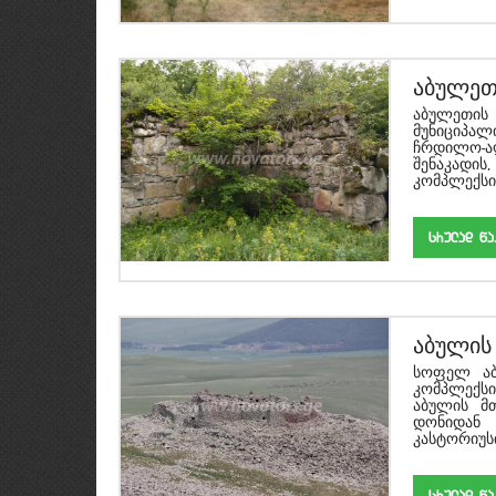
აბულე
აბულეთის
მუნიციპა
ჩრდილო-აღ
შენაკადი
კომპლექსის.
srulad w
აბულის
სოფელ აბ
კომპლექს
აბულის მ
დონიდან
კასტორიუსის
srulad w