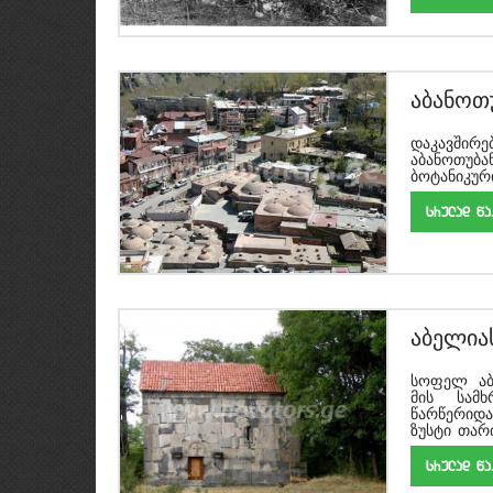
აბანოთ
დაკავშირ
აბანოთუბ
ბოტანიკური.
srulad w
აბელია
აბელიას
სოფელ აბე
მის სამ
წარწერიდა
ზუსტი თარი
srulad w