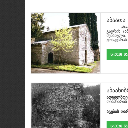
აბაათა
აბაათას 
გაგრის (ა
შენახული.
ჟოაკვარას ხ
srulad w
აბაახი
ადგილმდე
ოჩამჩირის
აგების
თა
srulad w