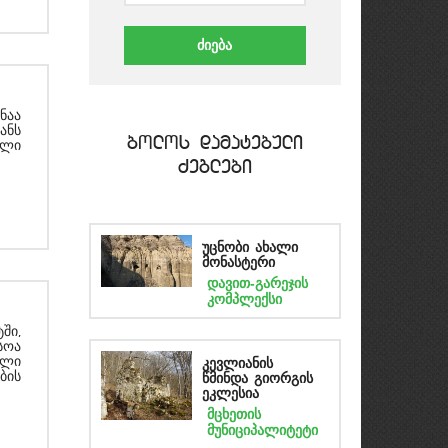
ნაა
ანს
bolos damatebuli
ელი
Zeglebi
უცნობი ახალი
მონასტერი
დავით-გარეჯის
კომპლექსი
ში,
სოა
ული
კევლიანის
ბის
წმინდა გიორგის
ეკლესია
მცხეთის
მუნიციპალიტეტი