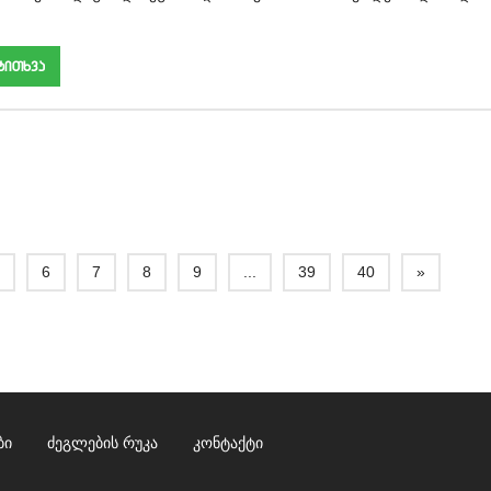
akiTxva
5
6
7
8
9
...
39
40
»
ბი
ძეგლების რუკა
კონტაქტი